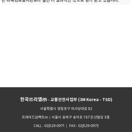
는 과속경보표지판보다 훨씬 더 효과적인 것으로 평가 받고 있습니다.
한국쓰리엠㈜
교통안전사업부 (3M Korea - TSD)
-
서울특별시 영등포구 의사당대로 82
서울시 송파구 송이로 167 은선빌딩 3층
트레이드임팩트㈜｜
02)529-0971
FAX : 02)529-0973
CALL :
｜